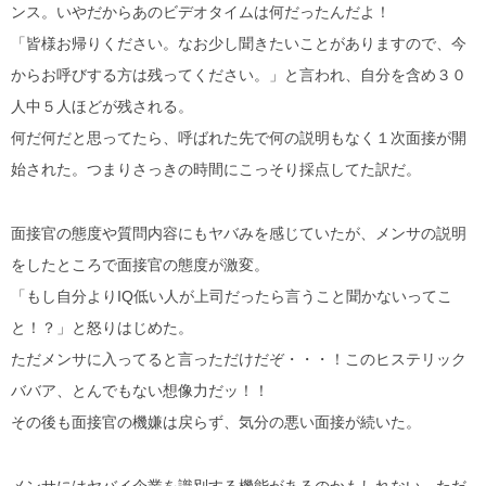
ンス。いやだからあのビデオタイムは何だったんだよ！
「皆様お帰りください。なお少し聞きたいことがありますので、今
からお呼びする方は残ってください。」と言われ、自分を含め３０
人中５人ほどが残される。
何だ何だと思ってたら、呼ばれた先で何の説明もなく１次面接が開
始された。つまりさっきの時間にこっそり採点してた訳だ。
面接官の態度や質問内容にもヤバみを感じていたが、メンサの説明
をしたところで面接官の態度が激変。
「もし自分よりIQ低い人が上司だったら言うこと聞かないってこ
と！？」と怒りはじめた。
ただメンサに入ってると言っただけだぞ・・・！このヒステリック
ババア、とんでもない想像力だッ！！
その後も面接官の機嫌は戻らず、気分の悪い面接が続いた。
メンサにはヤバイ企業を識別する機能があるのかもしれない。ただ