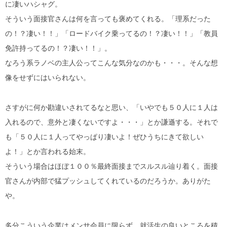
に凄いハシャグ。
そういう面接官さんは何を言っても褒めてくれる。「理系だった
の！？凄い！！」「ロードバイク乗ってるの！？凄い！！」「教員
免許持ってるの！？凄い！！」。
なろう系ラノベの主人公ってこんな気分なのかも・・・。そんな想
像をせずにはいられない。
さすがに何か勘違いされてるなと思い、「いやでも５０人に１人は
入れるので、意外と凄くないですよ・・・」とか謙遜する。それで
も「５０人に１人ってやっぱり凄いよ！ぜひうちにきて欲しい
よ！」とか言われる始末。
そういう場合はほぼ１００％最終面接までスルスル辿り着く。面接
官さんが内部で猛プッシュしてくれているのだろうか。ありがた
や。
多分こういう企業はメンサ会員に限らず、就活生の良いところを積