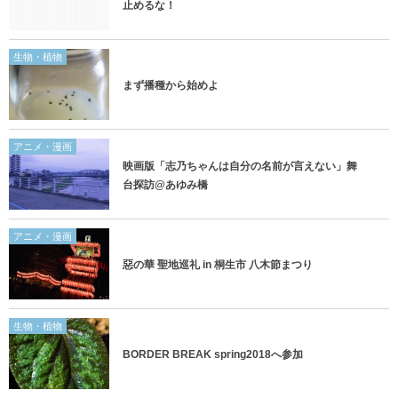
止めるな！
生物・植物
まず播種から始めよ
アニメ・漫画
映画版「志乃ちゃんは自分の名前が言えない」舞
台探訪@あゆみ橋
アニメ・漫画
惡の華 聖地巡礼 in 桐生市 八木節まつり
生物・植物
BORDER BREAK spring2018へ参加