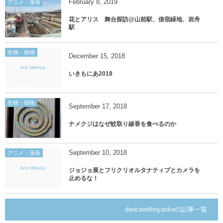
February
8
,
2019
アニメ・漫画
花とアリス 舞台探訪@山前駅、借宿緑地、岩舟
駅
生物・植物
December
15
,
2018
いきもにあ2018
生物・植物
September
17
,
2018
ナメクジはなぜ蚊取り線香を食べるのか
September
10
,
2018
アニメ・漫画
ジョジョ展とフリクリオルタナティブとカメラを
止めるな！
dancewithnyankoの記事一覧