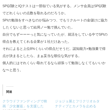
SPI試験とIQテストは一部似ている気がする。メンサ会員はSPI試験
でどれくらいの点数を取れるのだろうか。
SPIの勉強をすべきなのか悩みつつ、でもリクルートの金儲けに協力
したくないと思って結局ノー勉で挑んでいた。
自分でもずーーーっと気になっていたが、就活をしている中でSPIの
得点を教えてくれる企業が１社だけあった。
それによると上位8%くらいの得点だそうだ。認知能力×勉強量で得
点が決まるとしたら、まぁ妥当な順位な気がする。
個人的にはそれくらい取れてるなら頑張って勉強しなくてもいいか
な〜と思う。
関連
クラウドファンディングで映
ジョジョ展とフリクリオルタ
画「少女邂逅」を支援した
ナティブとカメラを止める