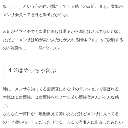
な・・・）という心の声が聞こえてくる感じの反応。まぁ、実際の
メンサ会員って意外と普通だからな。
反応がイマイチでも普通に面接は通るから減点はされてない印象。
ただし「メンサはIQが高い人だけが入れる団体です」って説明する
のが毎回ちょーーー恥ずかしい。
４％はめっちゃ喜ぶ
稀に、メンサを知ってる面接官にかなりのテンションで喜ばれる。
大抵は１次面接、２次面接を担当する若い面接官さんがそんな感
じ。
なんなら一言目が「履歴書見て驚いたんだけどメンサに入ってる
の！？凄いね！！」だったりする。まるで有名人に出会ったみたい