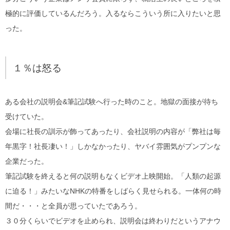
極的に評価しているんだろう。入るならこういう所に入りたいと思
った。
１％は怒る
ある会社の説明会&筆記試験へ行った時のこと。地獄の面接が待ち
受けていた。
会場に社長の訓示が飾ってあったり、会社説明の内容が「弊社は毎
年黒字！社長凄い！」しかなかったり、ヤバイ雰囲気がプンプンな
企業だった。
筆記試験を終えると何の説明もなくビデオ上映開始。「人類の起源
に迫る！」みたいなNHKの特番をしばらく見せられる。一体何の時
間だ・・・と全員が思っていたであろう。
３０分くらいでビデオを止められ、説明会は終わりだというアナウ