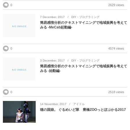
0
2629 views
7
December
,
2017
DIY・プログラミング
簡易感情分析のテキストマイニングで地域振興を考えて
みる -MeCab起動編-
0
4574 views
3
December
,
2017
DIY・プログラミング
簡易感情分析のテキストマイニングで地域振興を考えて
みる -始動編-
0
2518 views
14
November
,
2017
アイドル
穂の国娘。 ぐるめいど隊 豊橋ZOOっとぽぷかる2017