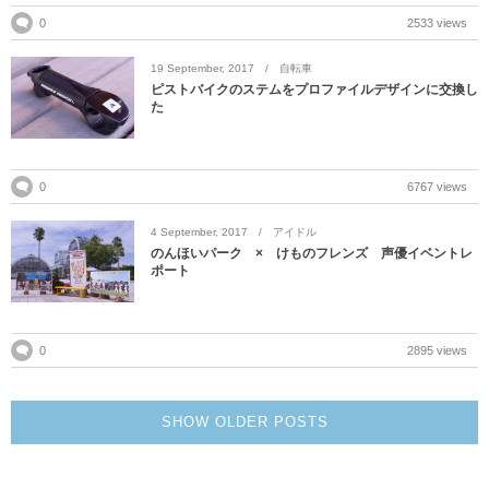
0
2533 views
19
September
,
2017
自転車
ピストバイクのステムをプロファイルデザインに交換し
た
0
6767 views
4
September
,
2017
アイドル
のんほいパーク × けものフレンズ 声優イベントレ
ポート
0
2895 views
SHOW OLDER POSTS