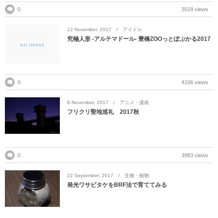
0
3518 views
12
November
,
2017
アイドル
究極人形 -アルテマドール- 豊橋ZOOっとぽぷかる2017
0
4106 views
8
November
,
2017
アニメ・漫画
フリクリ聖地巡礼 2017秋
0
3983 views
22
September
,
2017
生物・植物
発光ワサビタケをBRF法で育ててみる