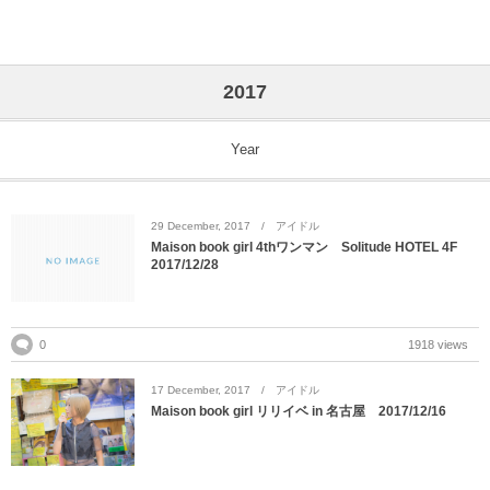
2.5JIGEN.com
2017
Year
29
December
,
2017
アイドル
Maison book girl 4thワンマン Solitude HOTEL 4F
2017/12/28
0
1918 views
17
December
,
2017
アイドル
Maison book girl リリイベ in 名古屋 2017/12/16